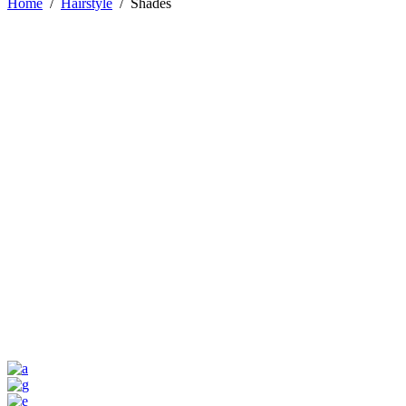
Home
/
Hairstyle
/
Shades