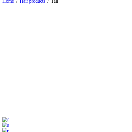
Home
/
Hair products
/
Tail