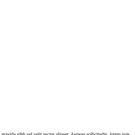
gravida nibh vel velit auctor aliquet. Aenean sollicitudin, lorem quis