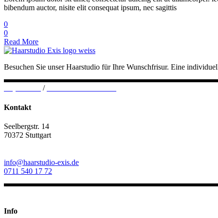
bibendum auctor, nisite elit consequat ipsum, nec sagittis
0
0
Read More
Besuchen Sie unser Haarstudio für Ihre Wunschfrisur. Eine individu
Impressum
/
Datenschutzerklärung
Kontakt
Seelbergstr. 14
70372 Stuttgart
info@haarstudio-exis.de
0711 540 17 72
Info