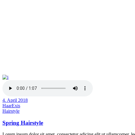
4. April 2018
HaarExis
Hairstyle
Spring Hairstyle
Lorem ipsum dolor sit amet, consectetur adicing elit ut ullamcorper. le