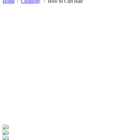
Home
/
Creativity
/
How to Curl Hair