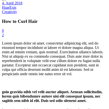
4. April 2018
HaarExis
Creativity
How to Curl Hair
0
2
Lorem ipsum dolor sit amet, consectetur adipisicing elit, sed do
eiusmod tempor incididunt ut labore et dolore magna aliqua. Ut
enim ad minim veniam, quis nostrud. Exercitation ullamco laboris.
Nisi ut aliquip ex ea commodo consequat. Duis aute irure dolor in
reprehenderit in voluptate velit esse cillum dolore eu fugiat nulla
pariatur. Excepteur sint occaecat cupidatat non proident, sunt in
culpa qui officia deserunt mollit anim id est laborum. Sed ut
perspiciatis unde omnis iste natus error sit vol.
goin gravida nibh vel velit auctor aliquet. Aenean sollicitudin,
lorem quis bibendumre autore nisi elit consequat ipsum, nec
sagittis sem nibh id elit. Duis sed odio sitenent amet.